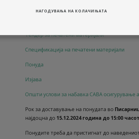
изработка и испорака на печатени материјал
осигурување а.д. Скопје на територија на Р.
НАГОДУВАЊА НА КОЛАЧИЊАТА
од 1 (една) година односно од
01.01.2025 год
Тендер за печатени материјали
Спецификација на печатени материјали
Понуда
Изјава
Општи услови за набавка САВА осигурување а.
Рок за доставување на понудата во
Писарни
најдоцна до
15.12.2024 година до 15:00 часот
Понудите треба да пристигнат до наведениот