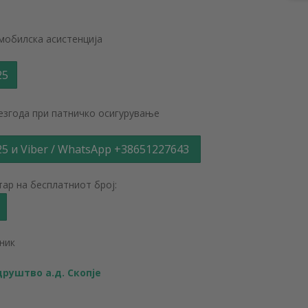
омобилска асистенција
25
незгода при патничко осигурување
25 и Viber / WhatsApp +38651227643
тар на бесплатниот број:
ник
руштво а.д. Скопје