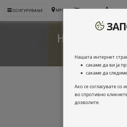
МРЕЖА
WEBSHOP
ПРИЈАВ
ОСИГУРУВАЊЕ
ЗАП
Новини
Нашата интернет стран
сакаме да ви ја п
сакаме да следиме
Ако се согласувате с
во спротивно кликнет
дозволите.