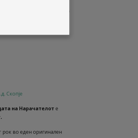
и за потребите на САВА
С. Македонија во времетраење
ина до 31.12.2025 година
.
д. Скопје
цата на Нарачателот
е
.
 рок во еден оригинален