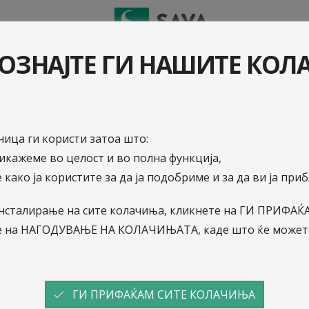
И ШТЕТA
ОЗНАЈТЕ ГИ НАШИТЕ КО
ица ги користи затоа што:
рикажеме во целост и во полна функција,
 како ја користите за да ја подобриме и за да ви ја пр
04.12.2024
о инсталирање на сите колачиња, кликнете на ГИ ПРИФ
Јавен повик за израбо
е на НАГОДУВАЊЕ НА КОЛАЧИЊАТА, каде што ќе можете
на печатени материјал
ГИ ПРИФАЌАМ СИТЕ КОЛАЧИЊА
САВА осигурување а.д. Скопје ќе врши избор 