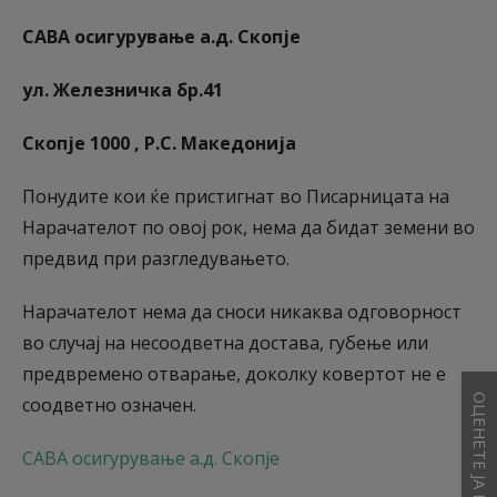
САВА осигурување а.д. Скопје
ул. Железничка бр.41
Скопје 1000 , Р.С. Македонија
Понудите кои ќе пристигнат во Писарницата на
Нарачателот по овој рок, нема да бидат земени во
предвид при разгледувањето.
Нарачателот нема да сноси никаква одговорност
во случај на несоодветна достава, губење или
предвремено отварање, доколку ковертoт не е
соодветно означен.
САВА осигурување а.д. Скопје