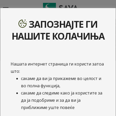
{{navigation}}
ЗАПОЗНАЈТЕ ГИ
Новини
НАШИТЕ КОЛАЧИЊА
Нашата интернет страница ги користи затоа
што:
13.3.2025
сакаме да ви ја прикажеме во целост и
Јавен повик за набавка
во полна функција,
сакаме да следиме како ја користите за
на вршење услуги за
да ја подобриме и за да ви ја
обезбедување
приближиме уште повеќе