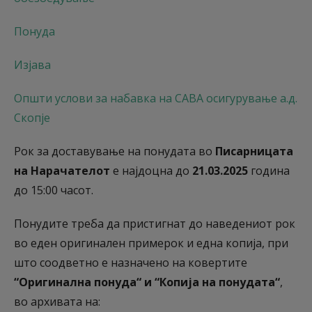
Понуда
Изјава
Општи услови за набавка на САВА осигурување а.д.
Скопје
Рок за доставување на понудата во
Писарницата
на Нарачателот
е најдоцна до
21.03.2025
година
до 15:00 часот.
Понудите треба да пристигнат до наведениот рок
во еден оригинален примерок и една копија, при
што соодветно е назначено на ковертите
“Оригинална понуда“ и “Копија на понудата“
,
во архивата на: