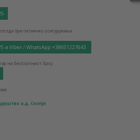
25
незгода при патничко осигурување
25 и Viber / WhatsApp +38651227643
тар на бесплатниот број:
ник
руштво а.д. Скопје