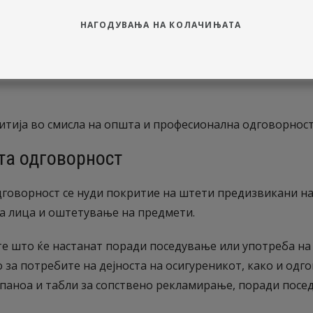
НАГОДУВАЊА НА КОЛАЧИЊАТА
 односи, секој што ќе нанесе штета на некое лице, долж
 ви нуди безбедност (лишува од страв), бидејќи ве ос
ие при вршење на својата работа. На тој начин и трет
ија во смисла на општа и професионална одговорност,
та одговорност
говорност се нуди покритие на штети предизвикани на
на лица и оштетување на предмети.
те што ќе настанат поради поседување или употреба на 
 за потребите на дејноста на осигуреникот, како и одг
паноа и табли за сопствено рекламирање, поради посе