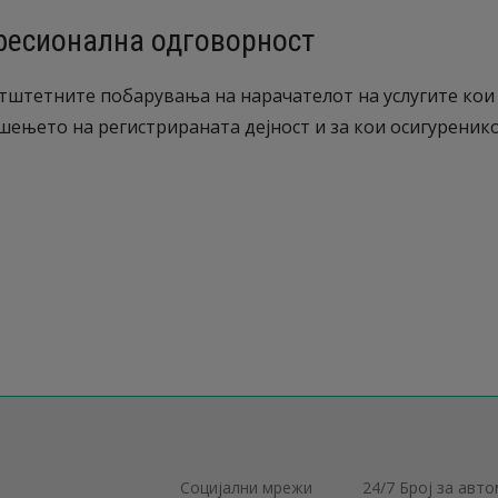
фесионална одговорност
тштетните побарувања на нарачателот на услугите кои
шењето на регистрираната дејност и за кои осигуреник
Социјални мрежи
24/7 Број за авт