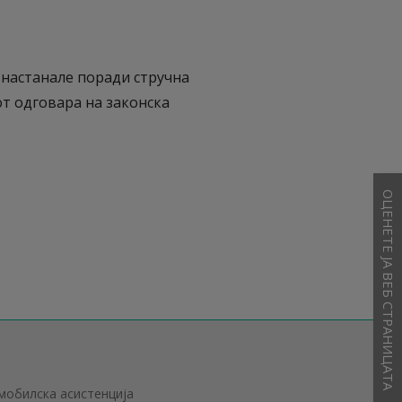
 настанале поради стручна
от одговара на законска
ОЦЕНЕТЕ ЈА ВЕБ СТРАНИЦАТА
омобилска асистенција