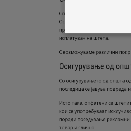
Според Законот за облигациони
Осигурувањето од одговорност
предизвикана поради невниман
исплатувач на штета.
Овозможуваме различни покрит
Осигурување од опш
Со осигурувањето од општа од
последица се јавува повреда 
Исто така, опфатени се штети
кои се употребуваат исклучиво
поради поседување рекламни 
товар и слично.