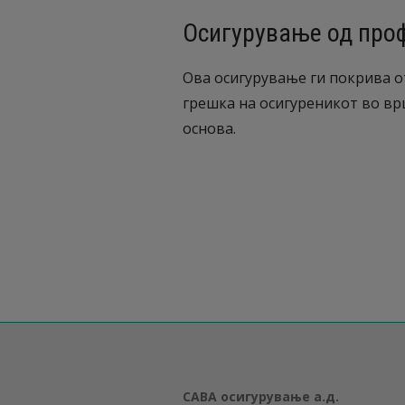
Осигурување од про
Ова осигурување ги покрива о
грешка на осигуреникот во вр
основа.
САВА осигурување а.д.