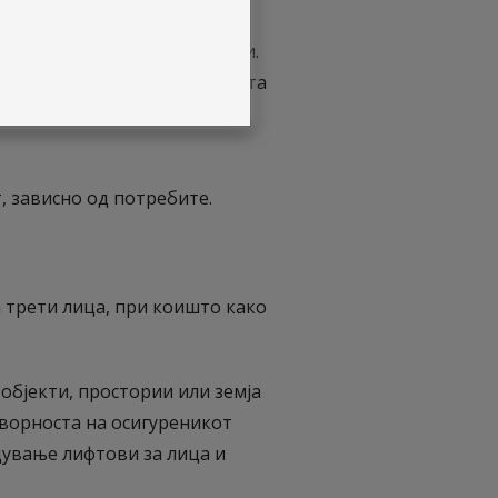
ен е истата да ја надомести.
лободува од надомест на штета
ите лица добиваат сигурен
 зависно од потребите.
 трети лица, при коишто како
објекти, простории или земја
оворноста на осигуреникот
дување лифтови за лица и