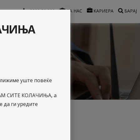
0800 80 000
ЗА НАС
КАРИЕРА
БАРАЈ
ЛАЧИЊА
ентите!
би!
иближиме уште повеќе
АЌАМ СИТЕ КОЛАЧИЊА, а
 да ги уредите