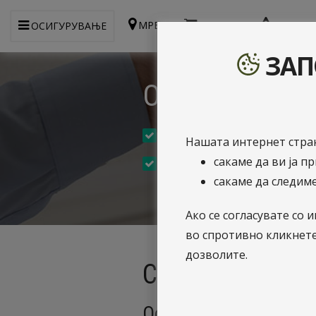
МРЕЖА
WEBSHOP
ПРИЈАВ
ОСИГУРУВАЊЕ
ЗАП
Осигурување 
Осигурајте ја вашата одг
Нашата интернет стран
сакаме да ви ја п
Заштитете ја сопствената 
сакаме да следиме
Ако се согласувате с
во спротивно кликнет
дозволите.
Сава - Осигуру
Осигурување од опш