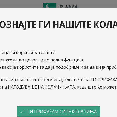
И ШТЕТA
ОЗНАЈТЕ ГИ НАШИТЕ КО
од одговорност
оворност за добри односи меѓу вашите вработени и кли
ица ги користи затоа што:
рикажеме во целост и во полна функција,
компанија од (не)материјални штети и финансиски загу
 како ја користите за да ја подобриме и за да ви ја пр
о инсталирање на сите колачиња, кликнете на ГИ ПРИФ
е на НАГОДУВАЊЕ НА КОЛАЧИЊАТА, каде што ќе можете
вање од одговорност
ГИ ПРИФАЌАМ СИТЕ КОЛАЧИЊА
та и професионална одговорност