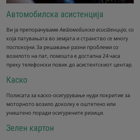
Автомобилска асистенција
Ви ја препорачуваме
Aвтомобилска асистенција
, со
која патувањата во земјата и странство се многу
поспокојни. За решавање разни проблеми со
возилото на пат, помошта е достапна 24 часа
преку телефонски повик до асистентскиот центар.
Каско
Полисата за каско-осигурување нуди покритие за
моторното возило доколку е оштетено или
уништено поради осигурените ризици.
Зелен картон