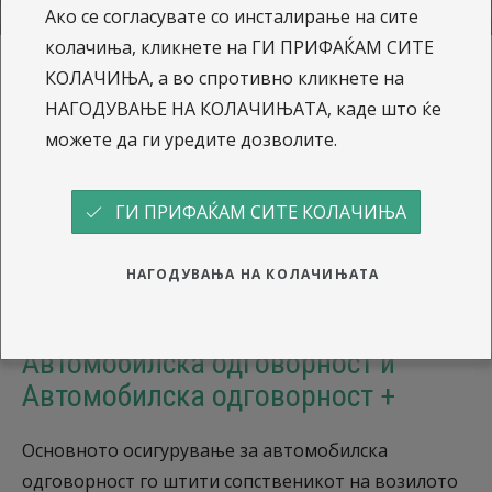
Ако се согласувате со инсталирање на сите
колачиња, кликнете на ГИ ПРИФАЌАМ СИТЕ
КОЛАЧИЊА, а во спротивно кликнете на
Сава - Осигурување на
НАГОДУВАЊЕ НА КОЛАЧИЊАТА, каде што ќе
можете да ги уредите дозволите.
возила
ГИ ПРИФАЌАМ СИТЕ КОЛАЧИЊА
Интензивното користење на службените возила
значи и поголема потреба од нивна заштита.
НАГОДУВАЊА НА КОЛАЧИЊАТА
Затоа подготвивме повеќе видови на покритија
за целиот возен парк.
Автомобилска одговорност и
Автомобилска одговорност +
Основното осигурување за автомобилска
одговорност го штити сопственикот на возилото