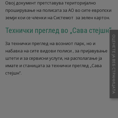
Овој документ претставува територијално
проширување на полисата за АО во сите европски
земји кои се членки на Системот за зелен картон.
Технички преглед во „Сава стејшн“
ОЦЕНЕТЕ ЈА ВЕБ СТРАНИЦАТА
За технички преглед на возниот парк, но и
набавка на сите видови полиси , за пријавување
штети и за сервисни услуги, на располагање ја
имате и станицата за технички преглед „Сава
стејшн“.