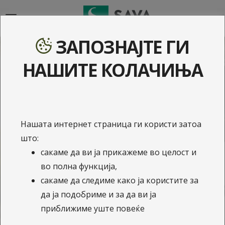
{{navigation}}
ЗАПОЗНАЈТЕ ГИ
Осигурување на
НАШИТЕ КОЛАЧИЊА
возила
Најкомплетно покритие за осигурување на
Нашата интернет страница ги користи затоа
возила.
што:
24/7 автомобилска асистенција - помош на
сакаме да ви ја прикажеме во целост и
патот, таму каде што е возилото.
во полна функција,
сакаме да следиме како ја користите за
Можност за технички преглед и регистрација
да ја подобриме и за да ви ја
во „Сава стејшн“
приближиме уште повеќе