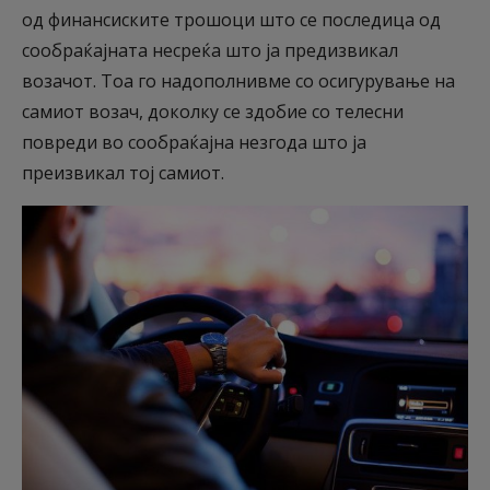
од финансиските трошоци што се последица од
сообраќајната несреќа што ја предизвикал
возачот. Тоа го надополнивме со осигурување на
самиот возач, доколку се здобие со телесни
повреди во сообраќајна незгода што ја
преизвикал тој самиот.