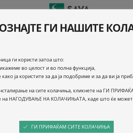
И ШТЕТA
ОЗНАЈТЕ ГИ НАШИТЕ КО
ица ги користи затоа што:
рикажеме во целост и во полна функција,
 како ја користите за да ја подобриме и за да ви ја пр
19.4.2024
о инсталирање на сите колачиња, кликнете на ГИ ПРИФ
ЈАВЕН ПОВИК за свик
е на НАГОДУВАЊЕ НА КОЛАЧИЊАТА, каде што ќе можете
Годишно Собрание на 
САВА осигурување, а.д
ГИ ПРИФАЌАМ СИТЕ КОЛАЧИЊА