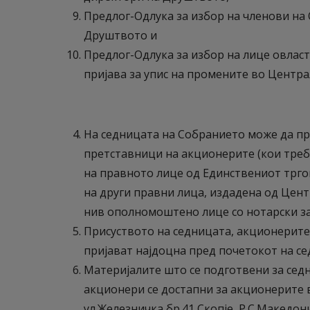
Предлог-Одлука за избор на членови на
Друштвото и
Предлог-Одлука за избор на лице овлас
пријава за упис на промените во Центра
На седницата на Собранието може да пр
претставници на акционерите (кои треб
на правното лице од Единствениот трго
на други правни лица, издадена од Цент
нив ополномоштено лице со нотарски з
Присуството на седницата, акционерите
пријават најдоцна пред почетокот на с
Материјалите што се подготвени за сед
акционери се достапни за акционерите 
ул.Железничка бр.41 Скопје, Р.С.Македон