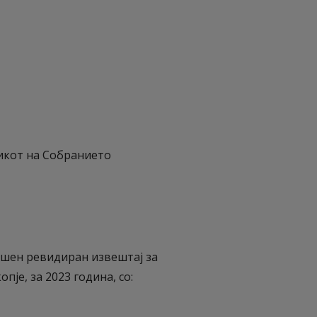
икот на Собранието
ишен ревидиран извештај за
пје, за 2023 година, со: