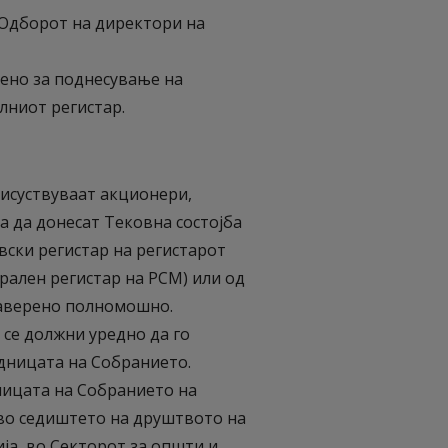
 Одборот на директори на
тено за поднесување на
лниот регистар.
исуствуваат акционери,
а да донесат Тековна состојба
вски регистар на регистарот
рален регистар на РСМ) или од
аверено полномошно.
 се должни уредно да го
едницата на Собранието.
ницата на Собранието на
во седиштето на друштвото на
ија, во Секторот за општи и