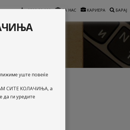
0800 80 000
ЗА НАС
КАРИЕРА
БАРАЈ
ЛАЧИЊА
иближиме уште повеќе
АЌАМ СИТЕ КОЛАЧИЊА, а
ување на
 да ги уредите
акционери на
. Скопје