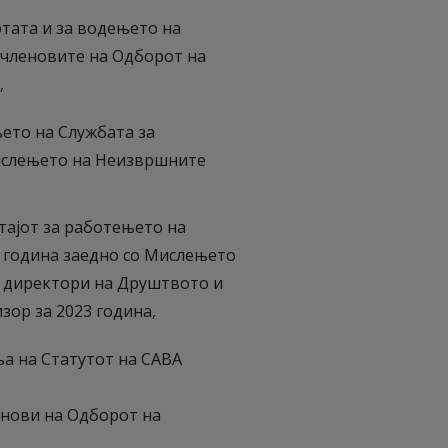
тата и за водењето на
 членовите на Одборот на
,
ето на Службата за
Мислењето на Неизвршните
тајот за работењето на
3 година заедно со Мислењето
 директори на Друштвото и
ор за 2023 година,
а на Статутот на САВА
енови на Одборот на