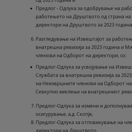
од 2023 година и
Предлог - Одлука за одобрување на рабо
работењето на Друштвото од страна на
директори на Друштвото за 2023 година
Разгледување на Извештајот за работењ
внатрешна ревизија за 2023 година и 
членови на Одборот на директори, со:
Предлог-Одлука за усвојување на Извеш
Службата за внатрешна ревизија за 202
на Неизвршните членови на Одборот на
Севкупно мислење на внатрешниот ревиз
Предлог-Одлука за измени и дополнувањ
осигурување, а.д. Скопје,
Предлог-Одлука за отповикување на чл
директори на Друштвото,