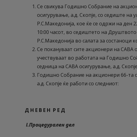
Се свикува Годишно Собрание на акцион
осигурување, а.д. Скопје, со седиште на 
Р.С.Македонија, кое ќе се одржи на ден 2
10:00 часот, во седиштето на Друштвото 
Р.С.Македонија во салата за состаноци кој
Се покануваат сите акционери на САВА о
учествуваат во работата на Годишно Со
седница на САВА осигурување, а.д. Скопје
Годишно Собрание на акционери 66-та с
а.д. Скопје ќе работи со следниот:
Д Н Е В Е Н Р Е Д
I.
Процедурален дел