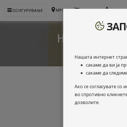
МРЕЖА
WEBSHOP
ПРИЈАВ
ОСИГУРУВАЊЕ
ЗАП
Новини
Нашата интернет стран
сакаме да ви ја п
сакаме да следиме
Ако се согласувате с
во спротивно кликнет
дозволите.