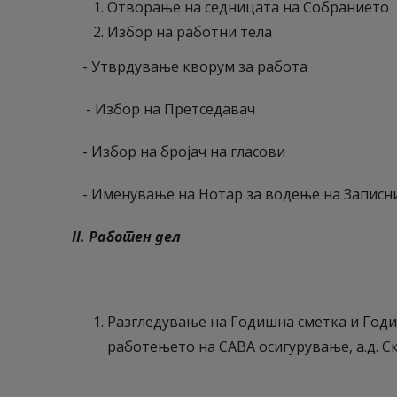
Отворање на седницата на Собранието
Избор на работни тела
- Утврдување кворум за работа
- Избор на Претседавач
- Избор на бројач на гласови
- Именување на Нотар за водење на Записн
II. Работен дел
Разгледување на Годишна сметка и Год
работењето на САВА осигурување, а.д. Ско