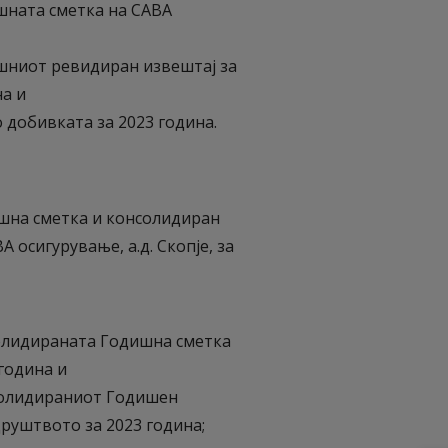
шната сметка на САВА
шниот ревидиран извештај за
а и
 добивката за 2023 година.
шна сметка и консолидиран
осигурување, а.д. Скопје, за
олидираната Годишна сметка
 година и
солидираниот Годишен
руштвото за 2023 година;