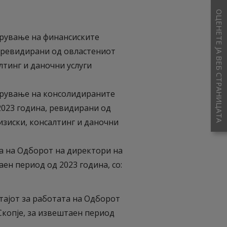
ОЦЕНЕТЕ ЈА ВЕБ СТРАНИЦАТА
брување на финансиските
 ревидирани од овластениот
тинг и даночни услуги
брување на консолидираните
023 година, ревидирани од
зиски, консалтинг и даночни
а на Одборот на директори на
аен период од 2023 година, со:
тајот за работата на Одборот
Скопје, за извештаен период