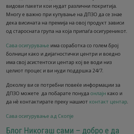
видови пакети кои нудат различни покритија.
Многу е важно при купување на ДПЗО да се знае
дека висината на премија на овој продукт зависи
од старосната група на која припаѓа осигуреникот.
Сава осигурување
има соработка со голем број
болници како и дијагностички центри и воедно
има свој асистентски центар кој ве води низ
целиот процес и ви нуди поддршка 24/7.
Доколку ви се потребни повеќе информации за
ДПЗО можете да побарате понуда
онлајн
како и
да нѐ контактирате преку нашиот
контакт центар
.
Сава осигурување а.д Скопје
Блог Никогаш сами – добро е да