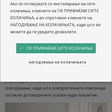
Ако се согласувате со инсталирање на сите
колачиња, кликнете на ГИ ПРИФАЌАМ СИТЕ
Нашето здравје и здравјето на нашите најблиски е
КОЛАЧИЊА, а во спротивно кликнете на
најважно, затоа за да се заштитиме треба да
НАГОДУВАЊЕ НА КОЛАЧИЊАТА, каде што ќе
направиме сѐ што е во наша моќ.
Доброволното
можете да ги уредите дозволите.
приватно здравствено
осигурување овозможува
поголема грижа за здравјето и претставува
надополнување на основното здравствено
ГИ ПРИФАЌАМ СИТЕ КОЛАЧИЊА
осигурување.
НАГОДУВАЊА НА КОЛАЧИЊАТА
Доброволното приватно здравствено
осигурување може да се склучи како
индивидуално, како семејно или како колективно
осигурување, каде што осигурителната компанија
согласно договорените услови нуди покритие.