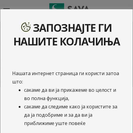
{{navigation}}
ЗАПОЗНАЈТЕ ГИ
Доброволно приватно
НАШИТЕ КОЛАЧИЊА
здравствено осигурување
Побарајте понуда онлајн
Нашата интернет страница ги користи затоа
Пријавете штета онлајн
што:
сакаме да ви ја прикажеме во целост и
во полна функција,
Зошто ДПЗО е корисно и
сакаме да следиме како ја користите за
да ја подобриме и за да ви ја
што ни овозможува
приближиме уште повеќе
истото?