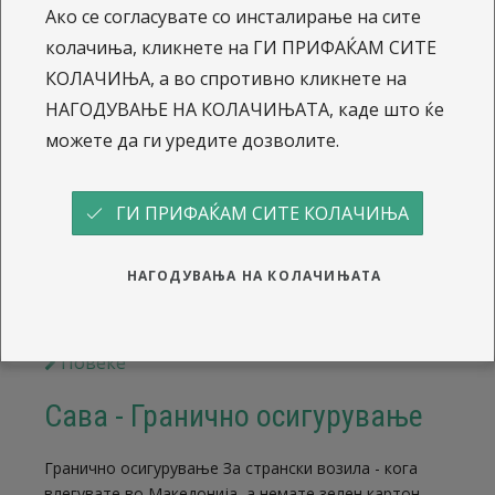
каде што си Достапна низ цела Европа Можност за
Ако се согласувате со инсталирање на сите
поволности и попусти Побарајте...
колачиња, кликнете на ГИ ПРИФАЌАМ СИТЕ
КОЛАЧИЊА, а во спротивно кликнете на
Повеќе
НАГОДУВАЊЕ НА КОЛАЧИЊАТА, каде што ќе
Осигурување од автомобилска
можете да ги уредите дозволите.
одговорност - осигурување на
возила
ГИ ПРИФАЌАМ СИТЕ КОЛАЧИЊА
Осигурување од автомобилска одговорност
НАГОДУВАЊА НА КОЛАЧИЊАТА
Пресметај и купи автомобилска одговорност онлајн
Осигурување од автомобилска одговорност --> ...
Повеќе
Сава - Гранично осигурување
Гранично осигурување За странски возила - кога
влегувате во Македонија, а немате зелен картон.