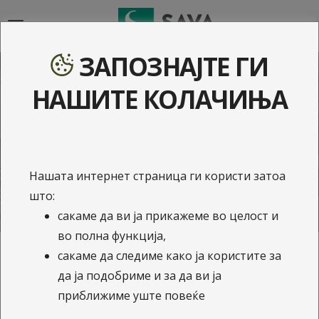
{{navigation}}
ЗАПОЗНАЈТЕ ГИ
Осигурување на
НАШИТЕ КОЛАЧИЊА
автомобил - моторно
возило
Нашата интернет страница ги користи затоа
што:
сакаме да ви ја прикажеме во целост и
во полна функција,
сакаме да следиме како ја користите за
Автомобилска асистенција
да ја подобриме и за да ви ја
приближиме уште повеќе
Автомобилска асистенција Помош на патот - таму