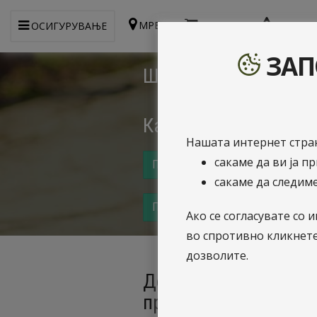
МРЕЖА
WEBSHOP
ПРИЈАВ
ОСИГУРУВАЊЕ
ЗАП
Што сè е потребно да
Како да постапите во
Нашата интернет стран
сакаме да ви ја п
Пресметај и купи онлајн
сакаме да следиме
Пријави штета онлајн
Ако се согласувате с
во спротивно кликнет
дозволите.
Доколку сте на патув
пријавите штета