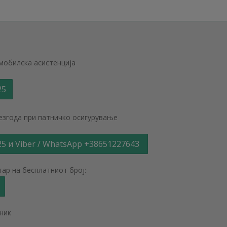
омобилска асистенција
25
незгода при патничко осигурување
25 и Viber / WhatsApp +38651227643
тар на бесплатниот број:
ник