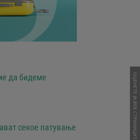
ме да бидеме
ОЦЕНЕТЕ ЈА ВЕБ СТРАНИЦАТА
рават секое патување