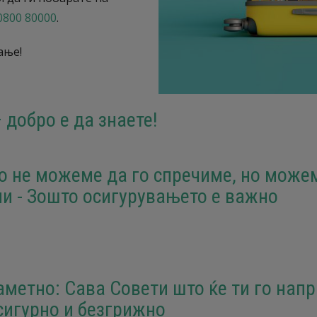
0800 80000
.
ање!
 добро е да знаете!
о не можеме да го спречиме, но може
и - Зошто осигурувањето е важно
аметно: Сава Совети што ќе ти го нап
сигурно и безгрижно