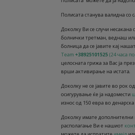
Полисата можете да ја надоп
Полисата станува валидна со с
Доколку Ви се случи несакана 
болнички третман, веднаш ил
болница да се јавите кај наша
Team
+38925101525
(24 часа п
целосната грижа за Вас ја пре
врши активирање на истата.
Доколку не се јавите во рок од
осигурување ќе ја надомести
ш
износ од 150 евра во денарск
Доколку имате дополнителни 
располагање Ви е нашиот
кон
можете да испратите
имејл
или