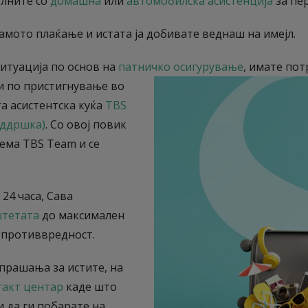
олните со
домашна
или
автомобилска асистенција
за пе
амото плаќање и истата ја добивате веднаш на имејл.
ситуација по основ на
патничко осигурување
, имате пот
и по пристигнување во
та асистентска куќа
TBS
оддршка)
. Со овој повик
зема TBS Team и се
 24 часа, Сава
тетата
до максимален
а противвредност.
прашања за истите, на
такт центар
каде што
 да ги побарате на