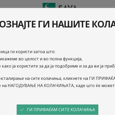
И ШТЕТA
ОЗНАЈТЕ ГИ НАШИТЕ КО
 знаете кога се спремате за следното
 случај на незгода?
ица ги користи затоа што:
рикажеме во целост и во полна функција,
 како ја користите за да ја подобриме и за да ви ја пр
о инсталирање на сите колачиња, кликнете на ГИ ПРИФ
е на НАГОДУВАЊЕ НА КОЛАЧИЊАТА, каде што ќе можете
ање и ви се случи непријатна ситуациј
ГИ ПРИФАЌАМ СИТЕ КОЛАЧИЊА