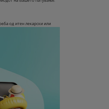
риодот на Вашето патување.
реба од итен лекарски или