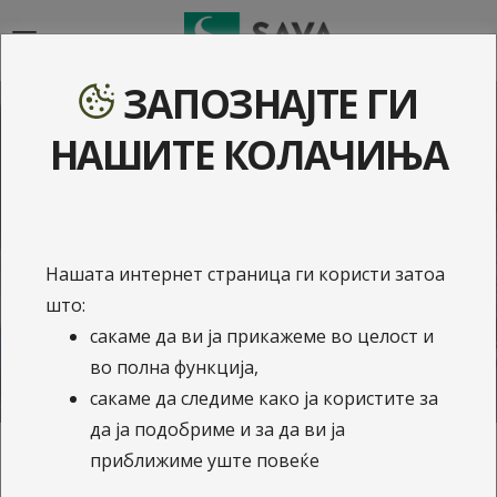
{{navigation}}
ЗАПОЗНАЈТЕ ГИ
Документи - Годишни
НАШИТЕ КОЛАЧИЊА
извештаи за
работењето
Нашата интернет страница ги користи затоа
што:
сакаме да ви ја прикажеме во целост и
во полна функција,
сакаме да следиме како ја користите за
да ја подобриме и за да ви ја
приближиме уште повеќе
Годишни извештаи за работењето